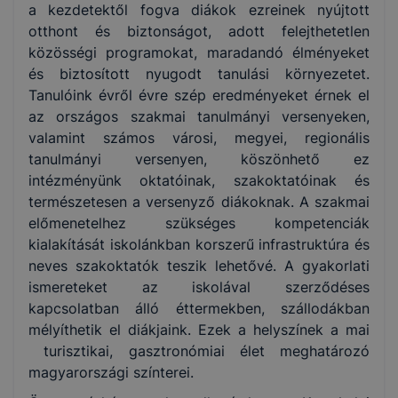
a kezdetektől fogva diákok ezreinek nyújtott
otthont és biztonságot, adott felejthetetlen
közösségi programokat, maradandó élményeket
és biztosított nyugodt tanulási környezetet.
Tanulóink évről évre szép eredményeket érnek el
az országos szakmai tanulmányi versenyeken,
valamint számos városi, megyei, regionális
tanulmányi versenyen, köszönhető ez
intézményünk oktatóinak, szakoktatóinak és
természetesen a versenyző diákoknak. A szakmai
előmenetelhez szükséges kompetenciák
kialakítását iskolánkban korszerű infrastruktúra és
neves szakoktatók teszik lehetővé. A gyakorlati
ismereteket az iskolával szerződéses
kapcsolatban álló éttermekben, szállodákban
mélyíthetik el diákjaink. Ezek a helyszínek a mai
turisztikai, gasztronómiai élet meghatározó
magyarországi színterei.