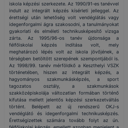
iskola képzési szerkezete. Az 1990/91-es tanévvel
indult az integrált képzés kísérleti jelleggel. Az
érettségi után lehetőség volt vendéglátás vagy
idegenforgalmi ágra szakosodni, a tanulmányokat
gyakorlati és elméleti technikusképesítő vizsga
zárta. Az 1995/96-os tanév újdonsága a
félfőiskolai képzés indítása volt, mely
meghatározó lépés volt az iskola jövőjének, a
térségben betöltött szerepének szempontjából is.
Az 1998/99. tanév mérföldkő a Keszthelyi VSZK
történetében, hiszen az integrált képzés, a
hagyományos szakmunkásképzés, a sport
tagozatos osztály, a szakmunkások
szakközépiskolája változatlan formában történő
kifutása mellett jelentős képzési szerkezetváltás
történt. Belépett az új rendszerű OKJ-s
vendéglátó és idegenforgalmi technikusképzés.
Érettségizettek számára tovább folyt az ún.
félfőiskolai képzés, emellett azonban megjelent a