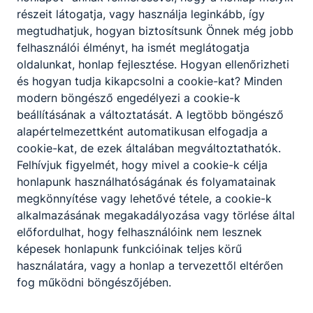
részeit látogatja, vagy használja leginkább, így
Mezőgazdaságtudományi Karral (a mai Magyar
megtudhatjuk, hogyan biztosítsunk Önnek még jobb
Agrár- és Élettudományi Egyetem (MATE) közös
felhasználói élményt, ha ismét meglátogatja
vendéglátó és szálloda szakos főiskolai képzés
oldalunkat, honlap fejlesztése. Hogyan ellenőrizheti
beindulása 2004 februárjában, vendéglátó és
és hogyan tudja kikapcsolni a cookie-kat? Minden
szálloda szakon. Így kijelenthető, hogy az
modern böngésző engedélyezi a cookie-k
országban talán egyedülállóan, megvalósult a
beállításának a változtatását. A legtöbb böngésző
négyszintű képzés intézményünkben. Erre az
alapértelmezettként automatikusan elfogadja a
időre tehető az iskolaépület bővítése
cookie-kat, de ezek általában megváltoztathatók.
emeletráépítéssel és az oktatási kabinet
Felhívjuk figyelmét, hogy mivel a cookie-k célja
megújítása. Újraindul a szakiskolások
honlapunk használhatóságának és folyamatainak
szakközépiskolája, a felnőttképzés és a
megkönnyítése vagy lehetővé tétele, a cookie-k
sportosztály, emellett nyelvi előkészítő és
alkalmazásának megakadályozása vagy törlése által
kereskedelem-marketing képzés is folyt.
előfordulhat, hogy felhasználóink nem lesznek
2007 augusztusa óta Fisli István az iskola
képesek honlapunk funkcióinak teljes körű
igazgatója, aki meggyőződéssel vallja, hogy a
használatára, vagy a honlap a tervezettől eltérően
VSZK most is a térség, régió fejlődésének
fog működni böngészőjében.
motorja. Innovatív szemlélet és számos sikeres
pályázat készíti fel az intézményt a modern kor