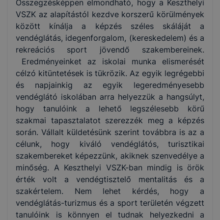
Összegzésképpen elmondható, hogy a Keszthelyi
VSZK az alapítástól kezdve korszerű körülmények
között kínálja a képzés széles skáláját a
vendéglátás, idegenforgalom, (kereskedelem) és a
rekreációs sport jövendő szakembereinek.
Eredményeinket az iskolai munka elismerését
célzó kitüntetések is tükrözik. Az egyik legrégebbi
és napjainkig az egyik legeredményesebb
vendéglátó iskolában arra helyezzük a hangsúlyt,
hogy tanulóink a lehető legszélesebb körű
szakmai tapasztalatot szerezzék meg a képzés
során. Vállalt küldetésünk szerint továbbra is az a
célunk, hogy kiváló vendéglátós, turisztikai
szakembereket képezzünk, akiknek szenvedélye a
minőség. A Keszthelyi VSZK-ban mindig is örök
érték volt a vendégtisztelő mentalitás és a
szakértelem. Nem lehet kérdés, hogy a
vendéglátás-turizmus és a sport területén végzett
tanulóink is könnyen el tudnak helyezkedni a