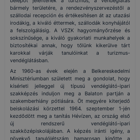
belépőt jelentenek a turizmus, a vendéglátás
bármely területére, a rendezvényszervezéstől a
szállodai recepción és értékesítésen át az utazási
irodákig, a kiváló éttermek, szállodák konyhájától
a felszolgálásig. A VSZK hagyományőrzése és
sokszínűsége, a kiváló gyakorlati munkahelyek a
biztosítékai annak, hogy tőlünk kikerülve tárt
karokkal várják tanulóinkat a turizmus-
vendéglátásban.
Az 1960-as évek elején a Belkereskedelmi
Minisztériumban született meg a gondolat, hogy
kísérleti jelleggel új típusú vendéglátó-ipari
szakképzés induljon meg a Balaton partján a
szakemberhiány pótlására. Öt megyére kiterjedő
beiskolázási körzettel 1964. szeptember 1-jén
kezdődött meg a tanítás Hévízen, az ország első
új rendszerű vendéglátó-ipari
szakközépiskolájában. A képzés iránti igény, a
növekvő tanulólétszám hamarosan kinőtte a