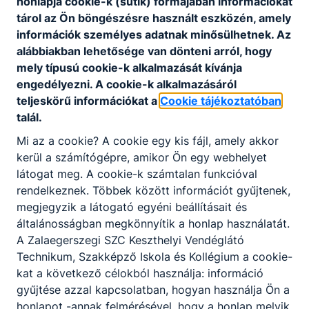
honlapja cookie-k (sütik) formájában információkat
generációi menedzselték. Iskolánk első
tárol az Ön böngészésre használt eszközén, amely
igazgatója, dr. Horváth József 1964-ben a kezdeti
információk személyes adatnak minősülhetnek. Az
nehézségekkel dacolva nagy lelkesedéssel fogott
alábbiakban lehetősége van dönteni arról, hogy
hozzá hagyományrendszerünk, oktatási
mely típusú cookie-k alkalmazását kívánja
filozófiánk kialakításához. Sokszínű kulturális élet
engedélyezni. A cookie-k alkalmazásáról
jellemezte ekkor az iskolát, és megszületett a
teljeskörű információkat a
Cookie tájékoztatóban
vendéglátó/szálloda szakos főiskolai képzés
talál.
terve. 1977-ben dr. Horváth Zoltán vette át a
Mi az a cookie? A cookie egy kis fájl, amely akkor
stafétabotot. Igazgatása idején megélénkültek a
kerül a számítógépre, amikor Ön egy webhelyet
külföldi kapcsolatok, 1982 nyarán oktatási
látogat meg. A cookie-k számtalan funkcióval
kabinet nyílt Juventus néven, majd 1990-től
rendelkeznek. Többek között információt gyűjtenek,
elindult az integrált képzés. 1992 augusztusától
megjegyzik a látogató egyéni beállításait és
Muszatics László igazgató úr lett az intézmény
általánosságban megkönnyítik a honlap használatát.
vezetője. 1995-ben vendéglátó menedzser post-
A Zalaegerszegi SZC Keszthelyi Vendéglátó
secondary félfőiskolai képzés, majd 2002-ben
Technikum, Szakképző Iskola és Kollégium a cookie-
idegenforgalmi szakmenedzser AIFSZ képzés
kat a következő célokból használja: információ
indult, falusi turizmus szakiránnyal. Újabb
gyűjtése azzal kapcsolatban, hogyan használja Ön a
kiemelkedő lépés az iskola életében a Veszprémi
honlapot -annak felmérésével, hogy a honlap melyik
Egyetem (a mai Pannon Egyetem) Georgikon