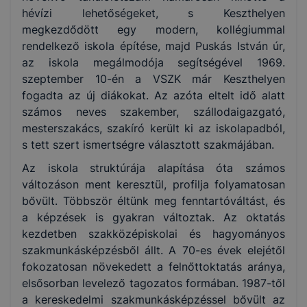
hévízi lehetőségeket, s Keszthelyen
megkezdődött egy modern, kollégiummal
rendelkező iskola építése, majd Puskás István úr,
az iskola megálmodója segítségével 1969.
szeptember 10-én a VSZK már Keszthelyen
fogadta az új diákokat. Az azóta eltelt idő alatt
számos neves szakember, szállodaigazgató,
mesterszakács, szakíró került ki az iskolapadból,
s tett szert ismertségre választott szakmájában.
Az iskola struktúrája alapítása óta számos
változáson ment keresztül, profilja folyamatosan
bővült. Többször éltünk meg fenntartóváltást, és
a képzések is gyakran változtak. Az oktatás
kezdetben szakközépiskolai és hagyományos
szakmunkásképzésből állt. A 70-es évek elejétől
fokozatosan növekedett a felnőttoktatás aránya,
elsősorban levelező tagozatos formában. 1987-től
a kereskedelmi szakmunkásképzéssel bővült az